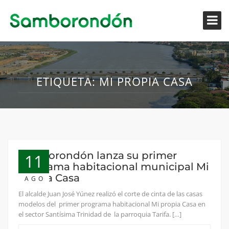
ETIQUETA:
MI PROPIA CASA
Samborondón lanza su primer
11
programa habitacional municipal Mi
Propia Casa
AGO
El alcalde Juan José Yúnez realizó el corte de cinta de las casas
modelos del primer programa habitacional Mi propia Casa en
el sector Santísima Trinidad de la parroquia Tarifa. […]