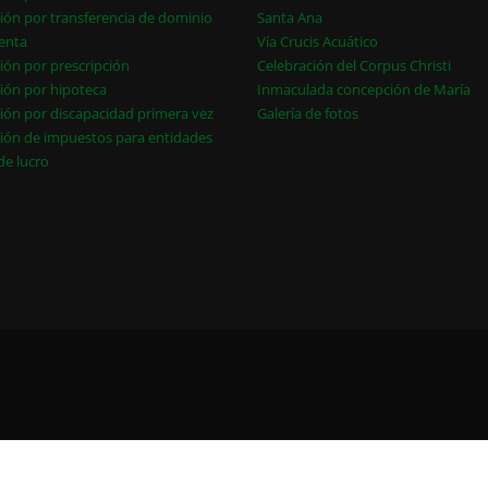
ión por transferencia de dominio
Santa Ana
enta
Vía Crucis Acuático
ión por prescripción
Celebración del Corpus Christi
ión por hipoteca
Inmaculada concepción de María
ión por discapacidad primera vez
Galería de fotos
ión de impuestos para entidades
 de lucro