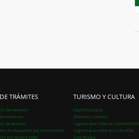
 DE TRÁMITES
TURISMO Y CULTURA
ión de terrenos
Capital Ecuestre
de escrituras
Directorio Turístico
dos de avalúos
Lugares que visitar en Samborond
ión de impuestos por construcción
Lugares que visitar en La Puntilla
ión por tercera edad
Casa Museo