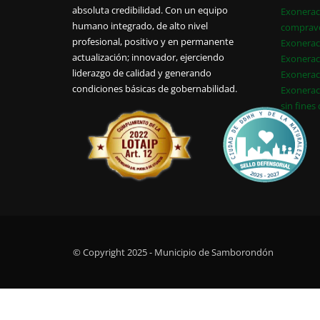
absoluta credibilidad. Con un equipo
Exonerac
humano integrado, de alto nivel
comprav
profesional, positivo y en permanente
Exonerac
actualización; innovador, ejerciendo
Exonerac
liderazgo de calidad y generando
Exonerac
condiciones básicas de gobernabilidad.
Exonerac
sin fines
© Copyright 2025 - Municipio de Samborondón