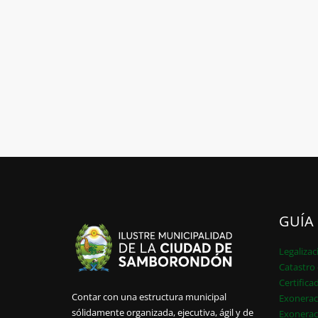
GUÍA
Legalizac
Catastro 
Certifica
Contar con una estructura municipal
Exonerac
sólidamente organizada, ejecutiva, ágil y de
Exonerac