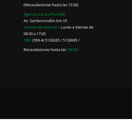
(Recaudaciones hasta las 15:30)
Agencia Sur (La Puntilla)
Av. Samborondón km.10
Horario de Atención:
Lunes a Viernes de
08:30 a 17:00
PBX:
(593-4) 5126035 / 5126045 /
Recaudaciones hasta las
16H30