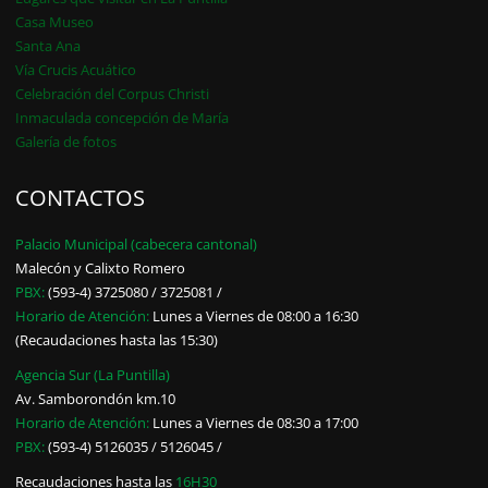
Casa Museo
Santa Ana
Vía Crucis Acuático
Celebración del Corpus Christi
Inmaculada concepción de María
Galería de fotos
CONTACTOS
Palacio Municipal (cabecera cantonal)
Malecón y Calixto Romero
PBX:
(593-4) 3725080 / 3725081 /
Horario de Atención:
Lunes a Viernes de 08:00 a 16:30
(Recaudaciones hasta las 15:30)
Agencia Sur (La Puntilla)
Av. Samborondón km.10
Horario de Atención:
Lunes a Viernes de 08:30 a 17:00
PBX:
(593-4) 5126035 / 5126045 /
Recaudaciones hasta las
16H30