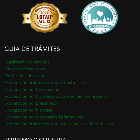
GUÍA DE TRÁMITES
Legalización de terrenos
Catastro de escrituras
Certificados de avalúos
Exoneración de impuestos por construcción
Exoneración por tercera edad
Exoneración por transferencia de dominio compraventa
Exoneración por prescripción
Exoneración por hipoteca
Exoneración por discapacidad primera vez
Exoneración de impuestos para entidades sin fines de lucro
TURISMO Y CULTURA