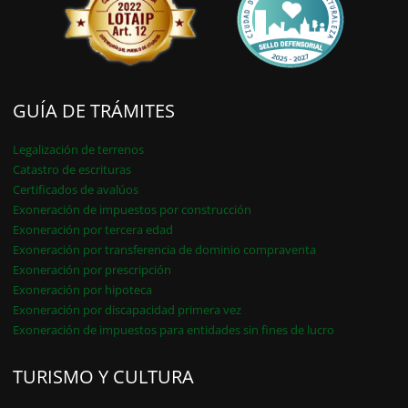
GUÍA DE TRÁMITES
Legalización de terrenos
Catastro de escrituras
Certificados de avalúos
Exoneración de impuestos por construcción
Exoneración por tercera edad
Exoneración por transferencia de dominio compraventa
Exoneración por prescripción
Exoneración por hipoteca
Exoneración por discapacidad primera vez
Exoneración de impuestos para entidades sin fines de lucro
TURISMO Y CULTURA