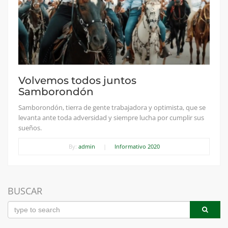
Volvemos todos juntos
Samborondón
Samborondón, tierra de gente trabajadora y optimista, que se
levanta ante toda adversidad y siempre lucha por cumplir sus
sueños.
By:
admin
|
Informativo 2020
BUSCAR