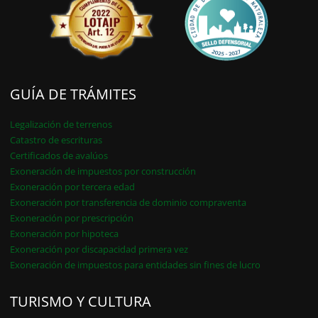
GUÍA DE TRÁMITES
Legalización de terrenos
Catastro de escrituras
Certificados de avalúos
Exoneración de impuestos por construcción
Exoneración por tercera edad
Exoneración por transferencia de dominio compraventa
Exoneración por prescripción
Exoneración por hipoteca
Exoneración por discapacidad primera vez
Exoneración de impuestos para entidades sin fines de lucro
TURISMO Y CULTURA