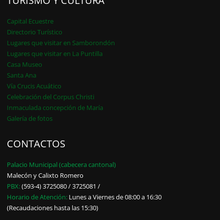
TURISMO Y CULTURA
Capital Ecuestre
Directorio Turístico
Lugares que visitar en Samborondón
Lugares que visitar en La Puntilla
Casa Museo
Santa Ana
Vía Crucis Acuático
Celebración del Corpus Christi
Inmaculada concepción de María
Galería de fotos
CONTACTOS
Palacio Municipal (cabecera cantonal)
Malecón y Calixto Romero
PBX:
(593-4) 3725080 / 3725081 /
Horario de Atención:
Lunes a Viernes de 08:00 a 16:30
(Recaudaciones hasta las 15:30)