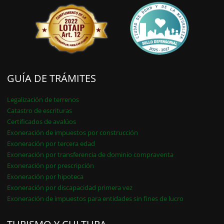
GUÍA DE TRÁMITES
Legalización de terrenos
Catastro de escrituras
Certificados de avalúos
Exoneración de impuestos por construcción
Exoneración por tercera edad
Exoneración por transferencia de dominio compraventa
Exoneración por prescripción
Exoneración por hipoteca
Exoneración por discapacidad primera vez
Exoneración de impuestos para entidades sin fines de lucro