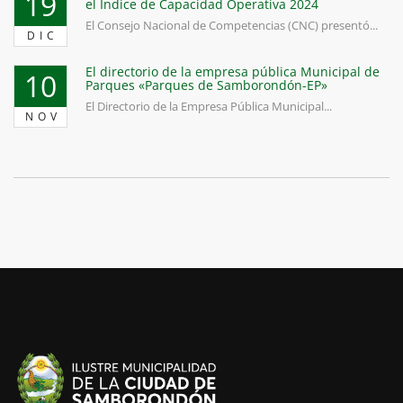
19
el Índice de Capacidad Operativa 2024
El Consejo Nacional de Competencias (CNC) presentó...
DIC
El directorio de la empresa pública Municipal de
10
Parques «Parques de Samborondón-EP»
El Directorio de la Empresa Pública Municipal...
NOV