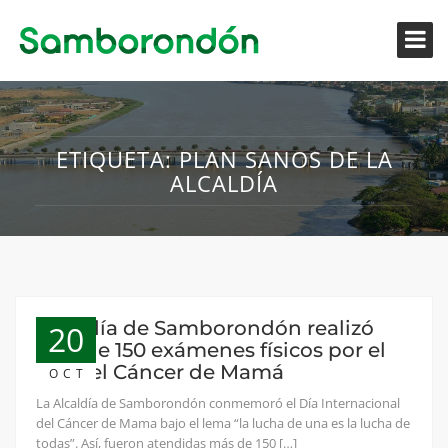
ETIQUETA:
PLAN SANOS DE LA
ALCALDÍA
Alcaldía de Samborondón realizó
20
más de 150 exámenes físicos por el
Día del Cáncer de Mamá
OCT
La Alcaldía de Samborondón conmemoró el Día Internacional
del Cáncer de Mama bajo el lema “la lucha de una es la lucha de
todas”. Así, fueron atendidas más de 150 […]