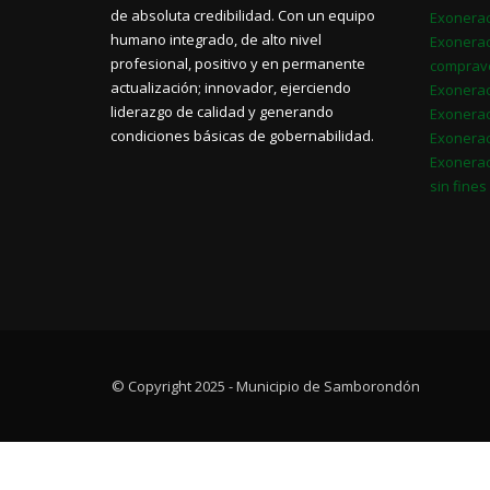
de absoluta credibilidad. Con un equipo
Exonerac
humano integrado, de alto nivel
Exonerac
profesional, positivo y en permanente
comprav
actualización; innovador, ejerciendo
Exonerac
liderazgo de calidad y generando
Exonerac
condiciones básicas de gobernabilidad.
Exonerac
Exonerac
sin fines
© Copyright 2025 - Municipio de Samborondón