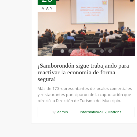
MAY
¡Samborondón sigue trabajando para
reactivar la economía de forma
segura!
Más de 170 representantes de locales comerciales
y restaurantes participaron de la capacitación que
ofreció la Dirección de Turismo del Municipio.
By:
admin
|
Informativo2017
,
Noticias