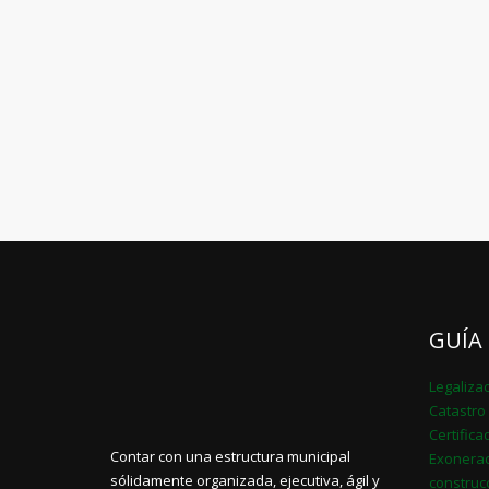
GUÍA
Legaliza
Catastro 
Certific
Contar con una estructura municipal
Exonerac
sólidamente organizada, ejecutiva, ágil y
construc