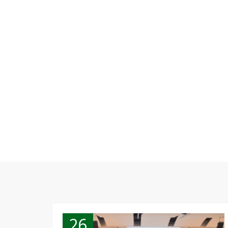
ETIQUE
26