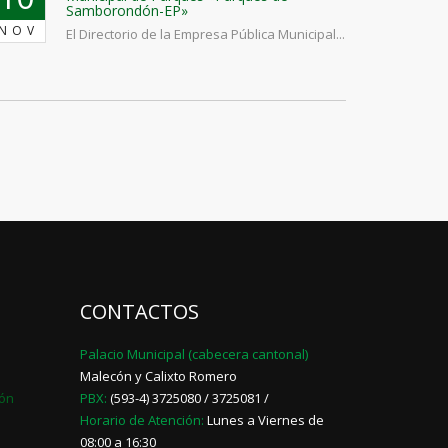
Samborondón-EP»
NOV
El Directorio de la Empresa Pública Municipal...
CONTACTOS
Palacio Municipal (cabecera cantonal)
Malecón y Calixto Romero
dón
PBX:
(593-4) 3725080 / 3725081 /
Horario de Atención:
Lunes a Viernes de
08:00 a 16:30