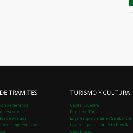
 DE TRÁMITES
TURISMO Y CULTURA
ción de terrenos
Capital Ecuestre
de escrituras
Directorio Turístico
ados de avalúos
Lugares que visitar en Samboron
ión de impuestos por
Lugares que visitar en La Puntilla
ción
Casa Museo