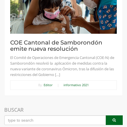
COE Cantonal de Samborondón
emite nueva resolución
El Comité de Operaciones de Emergencia Cantonal (COE-N) de
Samborondón resolvió la aplicación de medidas contra la
nueva variante de coronavirus Ómicron, tras la difusión de las
restricciones del Gobierno […]
By:
Editor
|
informativo 2021
BUSCAR