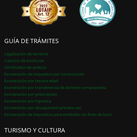
GUÍA DE TRÁMITES
Legalización de terrenos
Catastro de escrituras
Certificados de avalúos
Exoneración de impuestos por construcción
Exoneración por tercera edad
Exoneración por transferencia de dominio compraventa
Exoneración por prescripción
Exoneración por hipoteca
Exoneración por discapacidad primera vez
Exoneración de impuestos para entidades sin fines de lucro
TURISMO Y CULTURA