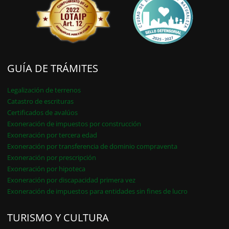
GUÍA DE TRÁMITES
Legalización de terrenos
Catastro de escrituras
Certificados de avalúos
Exoneración de impuestos por construcción
Exoneración por tercera edad
Exoneración por transferencia de dominio compraventa
Exoneración por prescripción
Exoneración por hipoteca
Exoneración por discapacidad primera vez
Exoneración de impuestos para entidades sin fines de lucro
TURISMO Y CULTURA