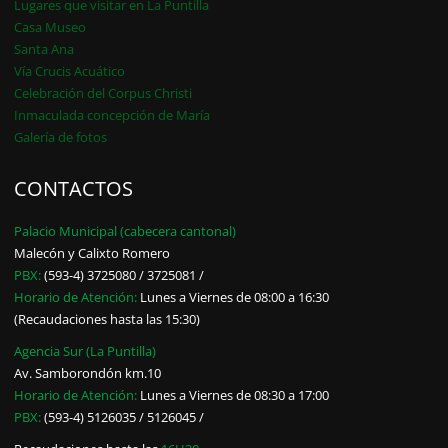
Lugares que visitar en La Puntilla
Casa Museo
Santa Ana
Vía Crucis Acuático
Celebración del Corpus Christi
Inmaculada concepción de María
Galería de fotos
CONTACTOS
Palacio Municipal (cabecera cantonal)
Malecón y Calixto Romero
PBX:
(593-4) 3725080 / 3725081 /
Horario de Atención:
Lunes a Viernes de 08:00 a 16:30
(Recaudaciones hasta las 15:30)
Agencia Sur (La Puntilla)
Av. Samborondón km.10
Horario de Atención:
Lunes a Viernes de 08:30 a 17:00
PBX:
(593-4) 5126035 / 5126045 /