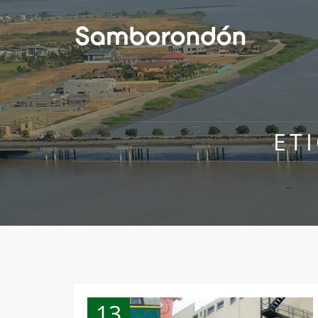
ET
13