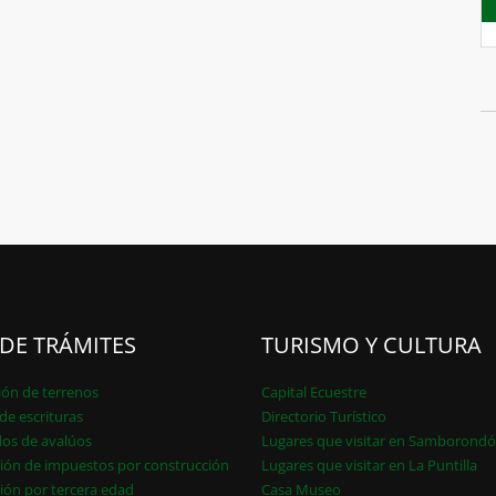
 DE TRÁMITES
TURISMO Y CULTURA
ión de terrenos
Capital Ecuestre
de escrituras
Directorio Turístico
dos de avalúos
Lugares que visitar en Samborond
ión de impuestos por construcción
Lugares que visitar en La Puntilla
ión por tercera edad
Casa Museo