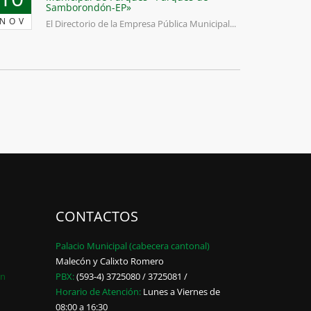
Samborondón-EP»
NOV
El Directorio de la Empresa Pública Municipal...
CONTACTOS
Palacio Municipal (cabecera cantonal)
Malecón y Calixto Romero
ón
PBX:
(593-4) 3725080 / 3725081 /
Horario de Atención:
Lunes a Viernes de
08:00 a 16:30