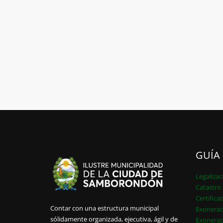
GUÍA
Legalizac
Catastro 
Certifica
Contar con una estructura municipal
Exonerac
sólidamente organizada, ejecutiva, ágil y de
Exonerac