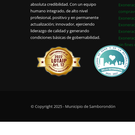
absoluta credibilidad. Con un equipo
Exonerac
humano integrado, de alto nivel
comprav
profesional, positivo y en permanente
Exonerac
actualización; innovador, ejerciendo
Exonerac
liderazgo de calidad y generando
Exonerac
condiciones básicas de gobernabilidad.
Exonerac
sin fines
© Copyright 2025 - Municipio de Samborondón