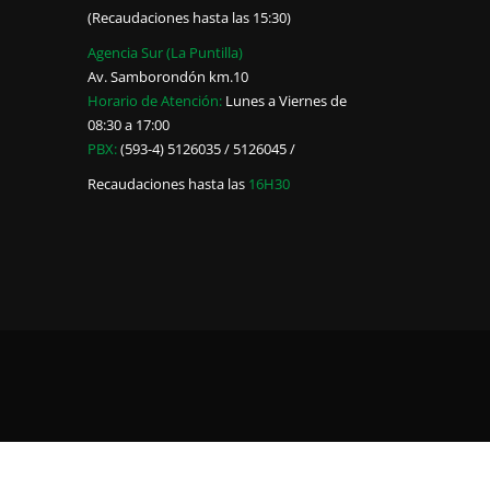
(Recaudaciones hasta las 15:30)
Agencia Sur (La Puntilla)
Av. Samborondón km.10
Horario de Atención:
Lunes a Viernes de
08:30 a 17:00
PBX:
(593-4) 5126035 / 5126045 /
Recaudaciones hasta las
16H30