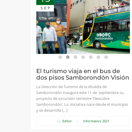
SEP
El turismo viaja en el bus de
dos pisos Samborondón Visión
La Dirección de Turismo de la Alcaldía de
Samborondón inaugura este 11 de septiembre su
proyecto de excursión terrestre ‘Descubre
Samborondón‘. La iniciativa nace desde el municipio
y se desarrolla […]
By:
Editor
|
informativo 2021