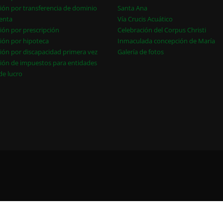
ión por transferencia de dominio
Santa Ana
enta
Vía Crucis Acuático
ión por prescripción
Celebración del Corpus Christi
ión por hipoteca
Inmaculada concepción de María
ión por discapacidad primera vez
Galería de fotos
ión de impuestos para entidades
 de lucro