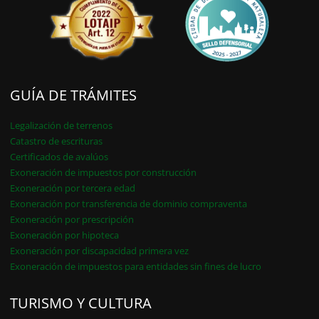
GUÍA DE TRÁMITES
Legalización de terrenos
Catastro de escrituras
Certificados de avalúos
Exoneración de impuestos por construcción
Exoneración por tercera edad
Exoneración por transferencia de dominio compraventa
Exoneración por prescripción
Exoneración por hipoteca
Exoneración por discapacidad primera vez
Exoneración de impuestos para entidades sin fines de lucro
TURISMO Y CULTURA