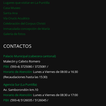
Lugares que visitar en La Puntilla
Casa Museo
Santa Ana
Vía Crucis Acuático
Celebración del Corpus Christi
Inmaculada concepción de María
Galería de fotos
CONTACTOS
Palacio Municipal (cabecera cantonal)
Malecón y Calixto Romero
PBX:
(593-4) 3725080 / 3725081 /
Horario de Atención:
Lunes a Viernes de 08:00 a 16:30
(Recaudaciones hasta las 15:30)
Agencia Sur (La Puntilla)
Av. Samborondón km.10
Horario de Atención:
Lunes a Viernes de 08:30 a 17:00
PBX:
(593-4) 5126035 / 5126045 /