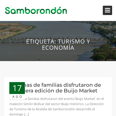
ETIQUETA:
TURISMO Y
ECONOMÍA
Decenas de familias disfrutaron de
17
la tercera edición de Buijo Market
AGO
Decenas de familias disfrutaron del evento ́Buijo Market ́ en el
malecón Simón Bolívar del sector Buijo Histórico. La Dirección
de Turismo de la Alcaldía de Samborondón desarrolló el
domingo […]