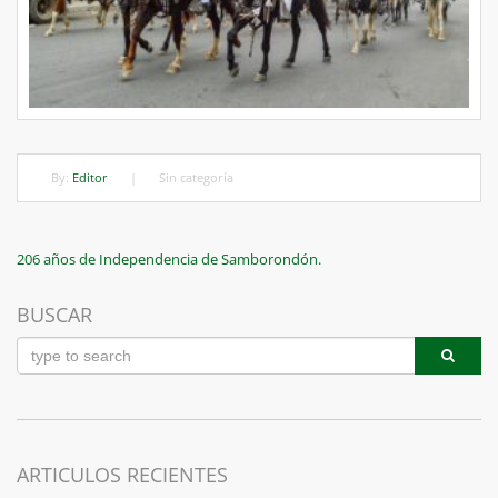
By:
Editor
|
Sin categoría
Navegación
Previous
206 años de Independencia de Samborondón.
Post
de
BUSCAR
entradas
ARTICULOS RECIENTES