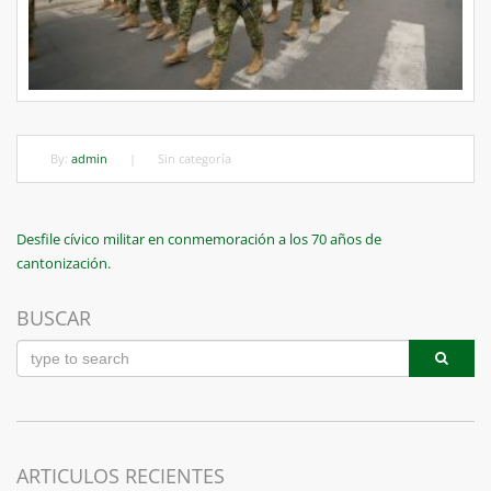
By:
admin
|
Sin categoría
Navegación
Previous
Desfile cívico militar en conmemoración a los 70 años de
Post
cantonización.
de
entradas
BUSCAR
ARTICULOS RECIENTES