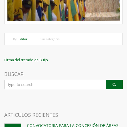
By:
Editor
|
Sin categoría
Navegación
Previous
Firma del tratado de Buijo
Post
de
BUSCAR
entradas
ARTICULOS RECIENTES
CONVOCATORIA PARA LA CONCESIÓN DE ÁREAS