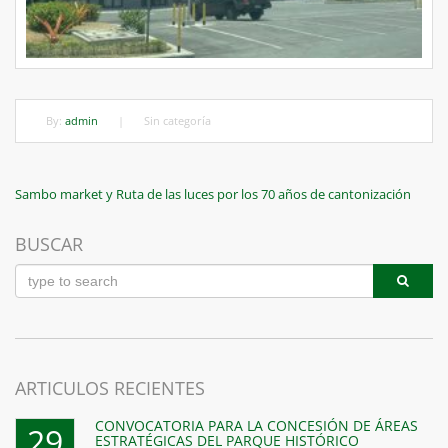
By:
admin
|
Sin categoría
Navegación
Previous
Sambo market y Ruta de las luces por los 70 años de cantonización
Post
de
BUSCAR
entradas
ARTICULOS RECIENTES
CONVOCATORIA PARA LA CONCESIÓN DE ÁREAS
29
ESTRATÉGICAS DEL PARQUE HISTÓRICO