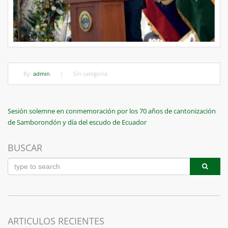
By:
admin
|
Sin categoría
Navegación
Previous
Sesión solemne en conmemoración por los 70 años de cantonización
Post
de Samborondón y día del escudo de Ecuador
de
entradas
BUSCAR
ARTICULOS RECIENTES