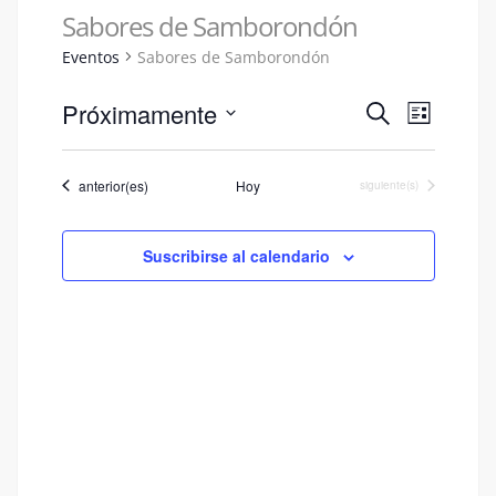
Sabores de Samborondón
Eventos
Sabores de Samborondón
Navegac
Naveg
Próximamente
Buscar
Lista
de
de
Seleccionar
vistas
fecha.
búsqued
Eventos
anterior(es)
Hoy
Eventos
siguiente(s)
de
y
Event
vistas
Suscribirse al calendario
de
Eventos