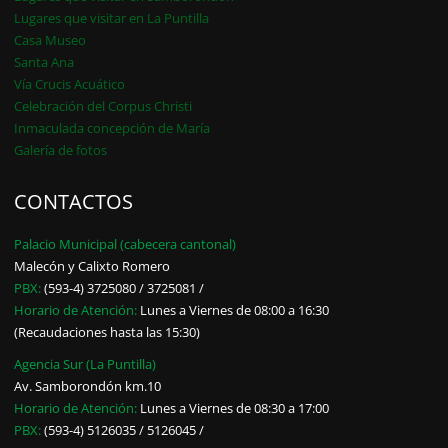
Lugares que visitar en La Puntilla
Casa Museo
Santa Ana
Vía Crucis Acuático
Celebración del Corpus Christi
Inmaculada concepción de María
Galería de fotos
CONTACTOS
Palacio Municipal (cabecera cantonal)
Malecón y Calixto Romero
PBX:
(593-4) 3725080 / 3725081 /
Horario de Atención:
Lunes a Viernes de 08:00 a 16:30
(Recaudaciones hasta las 15:30)
Agencia Sur (La Puntilla)
Av. Samborondón km.10
Horario de Atención:
Lunes a Viernes de 08:30 a 17:00
PBX:
(593-4) 5126035 / 5126045 /