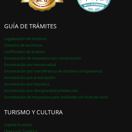
GUÍA DE TRÁMITES
Legalización de terrenos
Catastro de escrituras
Certificados de avalúos
Exoneración de impuestos por construcción
Exoneración por tercera edad
Exoneración por transferencia de dominio compraventa
Exoneración por prescripción
Exoneración por hipoteca
Exoneración por discapacidad primera vez
Exoneración de impuestos para entidades sin fines de lucro
TURISMO Y CULTURA
Capital Ecuestre
Directorio Turístico