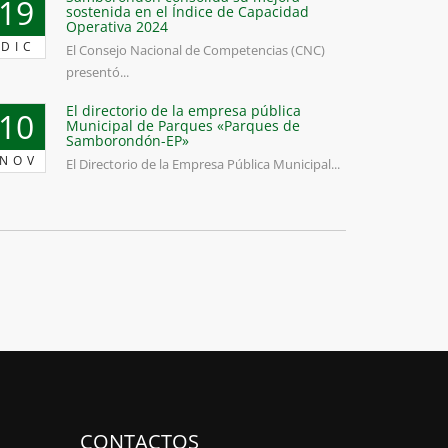
19
sostenida en el Índice de Capacidad
Operativa 2024
DIC
El Consejo Nacional de Competencias (CNC)
presentó...
El directorio de la empresa pública
10
Municipal de Parques «Parques de
Samborondón-EP»
NOV
El Directorio de la Empresa Pública Municipal...
CONTACTOS