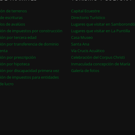
ión de terrenos
Capital Ecuestre
de escrituras
Directorio Turístico
dos de avalúos
Lugares que visitar en Samborond
ión de impuestos por construcción
Lugares que visitar en La Puntilla
ión por tercera edad
Casa Museo
ión por transferencia de dominio
Santa Ana
enta
Vía Crucis Acuático
ión por prescripción
Celebración del Corpus Christi
ión por hipoteca
Inmaculada concepción de María
ión por discapacidad primera vez
Galería de fotos
ión de impuestos para entidades
 de lucro