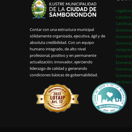
Legalizac
Catastro 
Certifica
Contar con una estructura municipal
Exonerac
sólidamente organizada, ejecutiva, ágil y de
Exonerac
absoluta credibilidad. Con un equipo
Exonerac
humano integrado, de alto nivel
comprav
profesional, positivo y en permanente
Exonerac
actualización; innovador, ejerciendo
Exonerac
liderazgo de calidad y generando
Exonerac
condiciones básicas de gobernabilidad.
Exonerac
sin fines