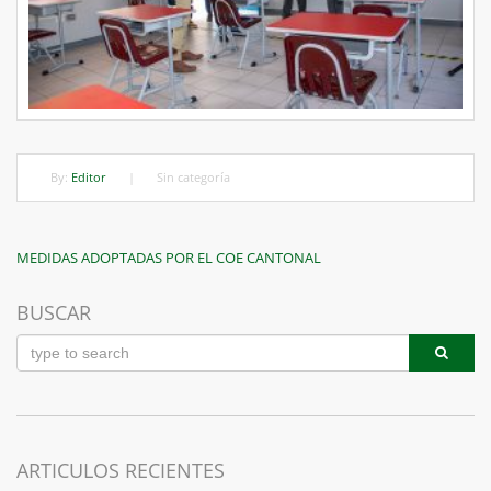
By:
Editor
|
Sin categoría
Navegación
Previous
MEDIDAS ADOPTADAS POR EL COE CANTONAL
Post
de
BUSCAR
entradas
ARTICULOS RECIENTES