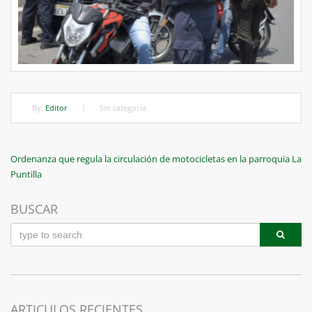
By:
Editor
|
Sin categoría
Navegación
Previous
Ordenanza que regula la circulación de motocicletas en la parroquia La
Post
Puntilla
de
entradas
BUSCAR
ARTICULOS RECIENTES