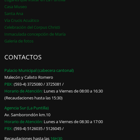
Casa Museo
Santa Ana
Vía Crucis Acuático
Celebración del Corpus Christi
Inmaculada concepción de María
Galería de fotos
CONTACTOS
Palacio Municipal (cabecera cantonal)
Malecón y Calixto Romero
PBX:
(593-4) 3725080 / 3725081 /
Horario de Atención:
Lunes a Viernes de 08:00 a 16:30
(Recaudaciones hasta las 15:30)
Agencia Sur (La Puntilla)
Av. Samborondón km.10
Horario de Atención:
Lunes a Viernes de 08:30 a 17:00
PBX:
(593-4) 5126035 / 5126045 /
Recaudaciones hasta las
16H30