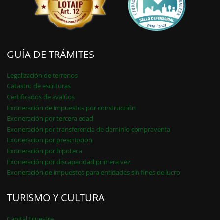
GUÍA DE TRÁMITES
Legalización de terrenos
Catastro de escrituras
Certificados de avalúos
Exoneración de impuestos por construcción
Exoneración por tercera edad
Exoneración por transferencia de dominio compraventa
Exoneración por prescripción
Exoneración por hipoteca
Exoneración por discapacidad primera vez
Exoneración de impuestos para entidades sin fines de lucro
TURISMO Y CULTURA
Capital Ecuestre