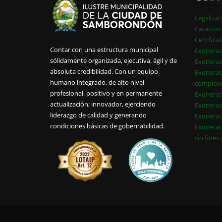
Legalizac
Catastro 
Certifica
Contar con una estructura municipal
Exonerac
sólidamente organizada, ejecutiva, ágil y de
Exonerac
absoluta credibilidad. Con un equipo
Exonerac
humano integrado, de alto nivel
comprav
profesional, positivo y en permanente
Exonerac
actualización; innovador, ejerciendo
Exonerac
liderazgo de calidad y generando
Exonerac
condiciones básicas de gobernabilidad.
Exonerac
sin fines