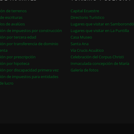
ión de terrenos
Capital Ecuestre
de escrituras
Directorio Turístico
dos de avalúos
Lugares que visitar en Samborond
ión de impuestos por construcción
Lugares que visitar en La Puntilla
ión por tercera edad
Casa Museo
ión por transferencia de dominio
Santa Ana
enta
Vía Crucis Acuático
ión por prescripción
Celebración del Corpus Christi
ión por hipoteca
Inmaculada concepción de María
ión por discapacidad primera vez
Galería de fotos
ión de impuestos para entidades
 de lucro