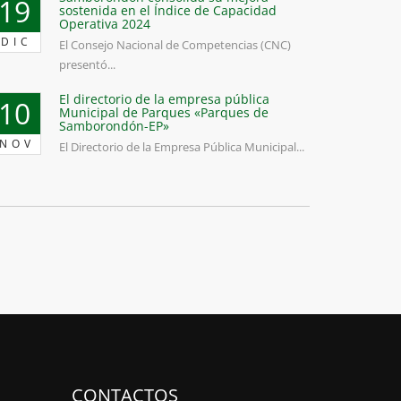
19
sostenida en el Índice de Capacidad
Operativa 2024
DIC
El Consejo Nacional de Competencias (CNC)
presentó...
El directorio de la empresa pública
10
Municipal de Parques «Parques de
Samborondón-EP»
NOV
El Directorio de la Empresa Pública Municipal...
CONTACTOS