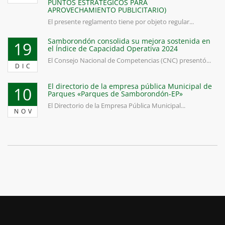
PUNTOS ESTRATÉGICOS PARA
APROVECHAMIENTO PUBLICITARIO)
El presente reglamento tiene por objeto regular...
Samborondón consolida su mejora sostenida en
19
el Índice de Capacidad Operativa 2024
El Consejo Nacional de Competencias (CNC) presentó...
DIC
El directorio de la empresa pública Municipal de
10
Parques «Parques de Samborondón-EP»
El Directorio de la Empresa Pública Municipal...
NOV