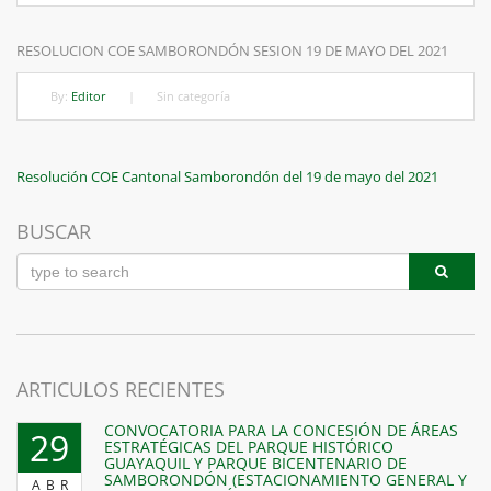
RESOLUCION COE SAMBORONDÓN SESION 19 DE MAYO DEL 2021
By:
Editor
|
Sin categoría
Navegación
Previous
Resolución COE Cantonal Samborondón del 19 de mayo del 2021
Post
de
BUSCAR
entradas
ARTICULOS RECIENTES
CONVOCATORIA PARA LA CONCESIÓN DE ÁREAS
29
ESTRATÉGICAS DEL PARQUE HISTÓRICO
GUAYAQUIL Y PARQUE BICENTENARIO DE
SAMBORONDÓN (ESTACIONAMIENTO GENERAL Y
ABR