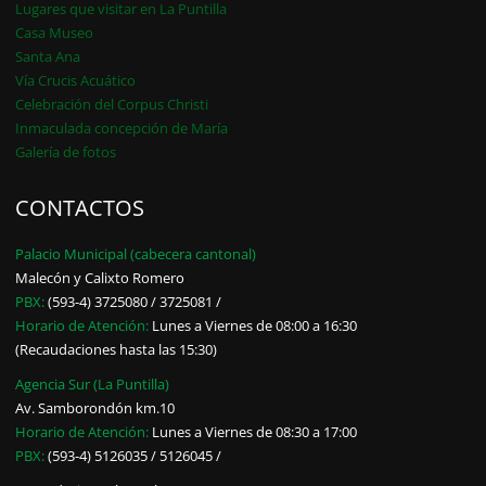
Lugares que visitar en La Puntilla
Casa Museo
Santa Ana
Vía Crucis Acuático
Celebración del Corpus Christi
Inmaculada concepción de María
Galería de fotos
CONTACTOS
Palacio Municipal (cabecera cantonal)
Malecón y Calixto Romero
PBX:
(593-4) 3725080 / 3725081 /
Horario de Atención:
Lunes a Viernes de 08:00 a 16:30
(Recaudaciones hasta las 15:30)
Agencia Sur (La Puntilla)
Av. Samborondón km.10
Horario de Atención:
Lunes a Viernes de 08:30 a 17:00
PBX:
(593-4) 5126035 / 5126045 /