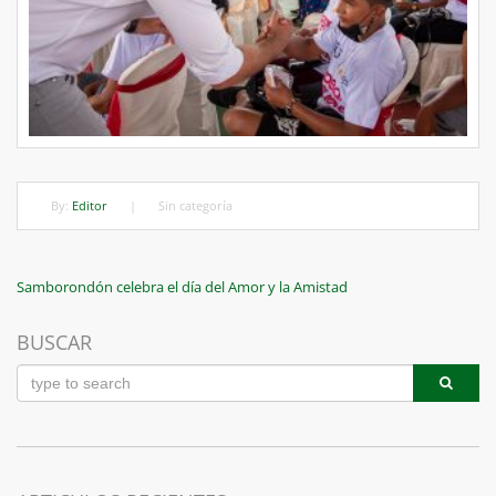
By:
Editor
|
Sin categoría
Navegación
Previous
Samborondón celebra el día del Amor y la Amistad
Post
de
BUSCAR
entradas