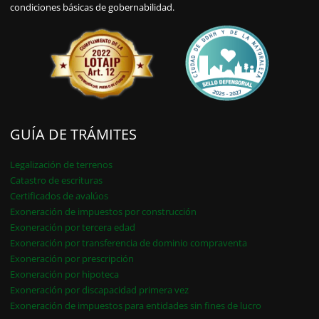
condiciones básicas de gobernabilidad.
GUÍA DE TRÁMITES
Legalización de terrenos
Catastro de escrituras
Certificados de avalúos
Exoneración de impuestos por construcción
Exoneración por tercera edad
Exoneración por transferencia de dominio compraventa
Exoneración por prescripción
Exoneración por hipoteca
Exoneración por discapacidad primera vez
Exoneración de impuestos para entidades sin fines de lucro