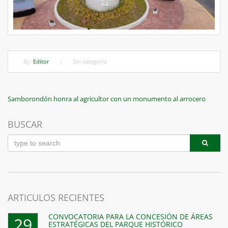
By:
Editor
|
Sin categoría
Navegación
Previous
Samborondón honra al agricultor con un monumento al arrocero
Post
de
BUSCAR
entradas
ARTICULOS RECIENTES
CONVOCATORIA PARA LA CONCESIÓN DE ÁREAS
29
ESTRATÉGICAS DEL PARQUE HISTÓRICO