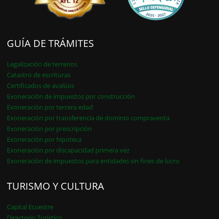
GUÍA DE TRÁMITES
Legalización de terrenos
Catastro de escrituras
Certificados de avalúos
Exoneración de impuestos por construcción
Exoneración por tercera edad
Exoneración por transferencia de dominio compraventa
Exoneración por prescripción
Exoneración por hipoteca
Exoneración por discapacidad primera vez
Exoneración de impuestos para entidades sin fines de lucro
TURISMO Y CULTURA
Capital Ecuestre
Directorio Turístico