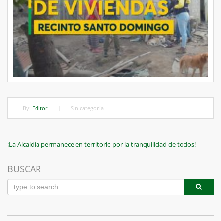
By:
Editor
|
Sin categoría
Navegación
Previous
¡La Alcaldía permanece en territorio por la tranquilidad de todos!
Post
de
BUSCAR
entradas