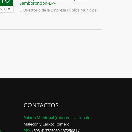
Samborondón-EP»
NOV
El Directorio de la Empresa Pública Municipal...
CONTACTOS
Palacio Municipal (cabecera cantonal)
Malecón y Calixto Romero
ón
PBX:
(593-4) 3725080 / 3725081 /