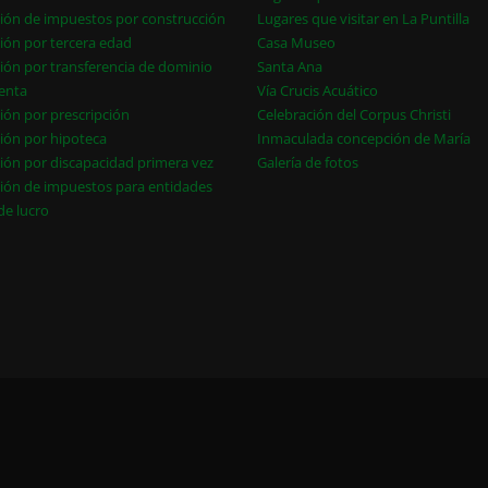
ión de impuestos por construcción
Lugares que visitar en La Puntilla
ión por tercera edad
Casa Museo
ión por transferencia de dominio
Santa Ana
enta
Vía Crucis Acuático
ión por prescripción
Celebración del Corpus Christi
ión por hipoteca
Inmaculada concepción de María
ión por discapacidad primera vez
Galería de fotos
ión de impuestos para entidades
 de lucro