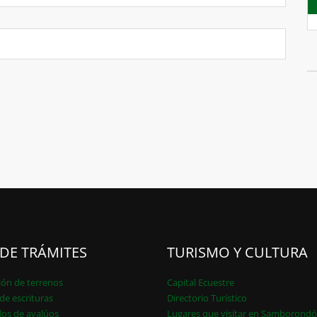
 DE TRÁMITES
TURISMO Y CULTURA
ión de terrenos
Capital Ecuestre
de escrituras
Directorio Turístico
dos de avalúos
Lugares que visitar en Samborond