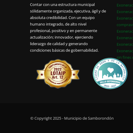
Contar con una estructura municipal
Exonerac
sólidamente organizada, ejecutiva, ágil y de
Exonerac
absoluta credibilidad. Con un equipo
Exonerac
humano integrado, de alto nivel
comprav
profesional, positivo y en permanente
Exonerac
actualización; innovador, ejerciendo
Exonerac
liderazgo de calidad y generando
Exonerac
condiciones básicas de gobernabilidad.
Exonerac
sin fines
© Copyright 2025 - Municipio de Samborondón