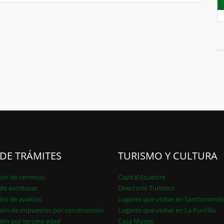
 DE TRÁMITES
TURISMO Y CULTURA
ión de terrenos
Capital Ecuestre
de escrituras
Directorio Turístico
dos de avalúos
Lugares que visitar en Samborond
ión de impuestos por construcción
Lugares que visitar en La Puntilla
ión por tercera edad
Casa Museo