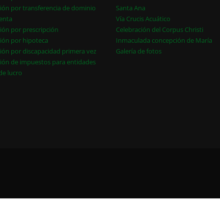
ión por transferencia de dominio
Santa Ana
enta
Vía Crucis Acuático
ión por prescripción
Celebración del Corpus Christi
ión por hipoteca
Inmaculada concepción de María
ión por discapacidad primera vez
Galería de fotos
ión de impuestos para entidades
 de lucro