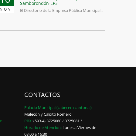
Samborondón-EP»
NOV
El Directorio de la Empresa Pública Municipal...
CONTACTOS
Palacio Municipal (cabecera cantonal)
Malecón y Calixto Romero
ón
PBX:
(593-4) 3725080 / 3725081 /
Horario de Atención:
Lunes a Viernes de
08:00 a 16:30