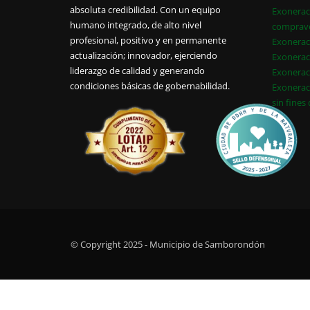
absoluta credibilidad. Con un equipo
Exonerac
humano integrado, de alto nivel
comprav
profesional, positivo y en permanente
Exonerac
actualización; innovador, ejerciendo
Exonerac
liderazgo de calidad y generando
Exonerac
condiciones básicas de gobernabilidad.
Exonerac
sin fines
© Copyright 2025 - Municipio de Samborondón