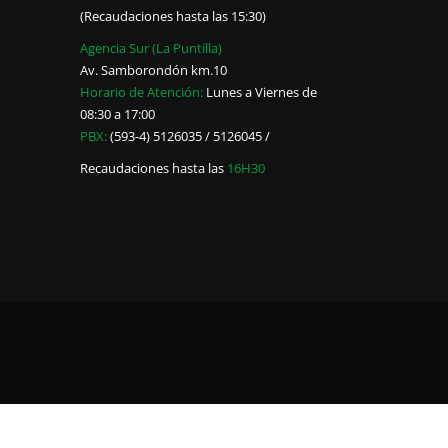
(Recaudaciones hasta las 15:30)
Agencia Sur (La Puntilla)
Av. Samborondón km.10
Horario de Atención:
Lunes a Viernes de
08:30 a 17:00
PBX:
(593-4) 5126035 / 5126045 /
Recaudaciones hasta las
16H30