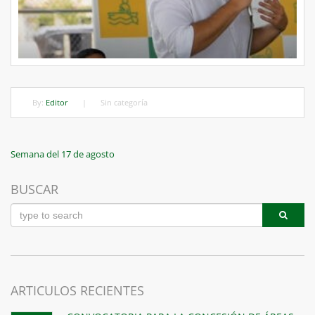
By:
Editor
|
Sin categoría
Navegación
Previous
Semana del 17 de agosto
Post
de
BUSCAR
entradas
ARTICULOS RECIENTES