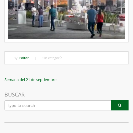
By:
Editor
|
Sin categoría
Navegación
Previous
Semana del 21 de septiembre
Post
de
BUSCAR
entradas