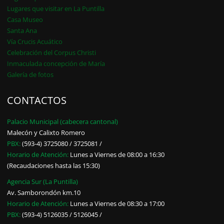
Lugares que visitar en La Puntilla
Casa Museo
Santa Ana
Vía Crucis Acuático
Celebración del Corpus Christi
Inmaculada concepción de María
Galería de fotos
CONTACTOS
Palacio Municipal (cabecera cantonal)
Malecón y Calixto Romero
PBX:
(593-4) 3725080 / 3725081 /
Horario de Atención:
Lunes a Viernes de 08:00 a 16:30
(Recaudaciones hasta las 15:30)
Agencia Sur (La Puntilla)
Av. Samborondón km.10
Horario de Atención:
Lunes a Viernes de 08:30 a 17:00
PBX:
(593-4) 5126035 / 5126045 /