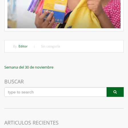
By:
Editor
|
Sin categoría
Navegación
Previous
Semana del 30 de noviembre
Post
de
BUSCAR
entradas
ARTICULOS RECIENTES