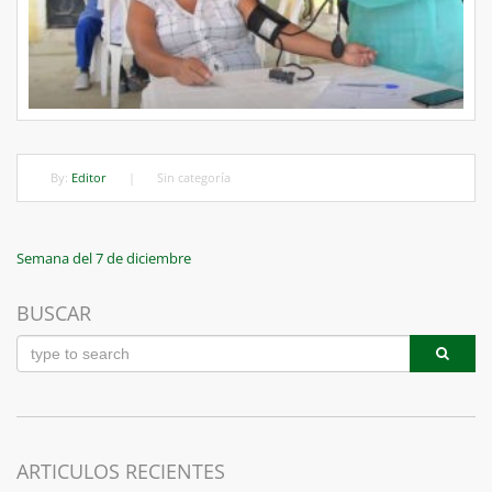
By:
Editor
|
Sin categoría
Navegación
Previous
Semana del 7 de diciembre
Post
de
BUSCAR
entradas
ARTICULOS RECIENTES