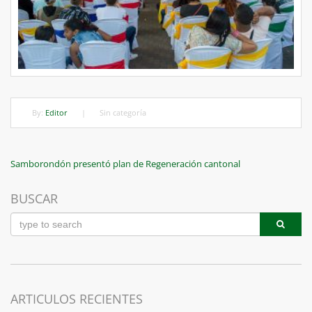
By:
Editor
|
Sin categoría
Navegación
Previous
Samborondón presentó plan de Regeneración cantonal
Post
de
BUSCAR
entradas
ARTICULOS RECIENTES