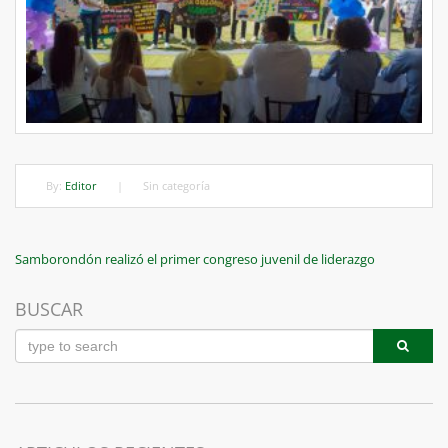
By:
Editor
|
Sin categoría
Navegación
Previous
Samborondón realizó el primer congreso juvenil de liderazgo
Post
de
BUSCAR
entradas