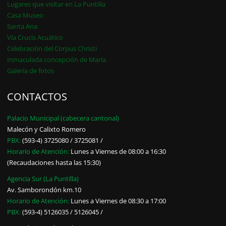
Lugares que visitar en La Puntilla
Casa Museo
Santa Ana
Vía Crucis Acuático
Celebración del Corpus Christi
Inmaculada concepción de María
Galería de fotos
CONTACTOS
Palacio Municipal (cabecera cantonal)
Malecón y Calixto Romero
PBX:
(593-4) 3725080 / 3725081 /
Horario de Atención:
Lunes a Viernes de 08:00 a 16:30
(Recaudaciones hasta las 15:30)
Agencia Sur (La Puntilla)
Av. Samborondón km.10
Horario de Atención:
Lunes a Viernes de 08:30 a 17:00
PBX:
(593-4) 5126035 / 5126045 /