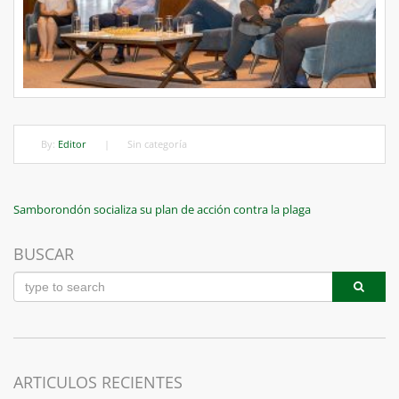
By:
Editor
|
Sin categoría
Navegación
Previous
Samborondón socializa su plan de acción contra la plaga
Post
de
BUSCAR
entradas
ARTICULOS RECIENTES