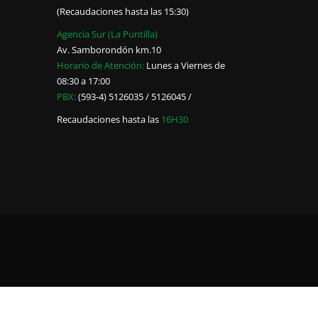
(Recaudaciones hasta las 15:30)
Agencia Sur (La Puntilla)
Av. Samborondón km.10
Horario de Atención:
Lunes a Viernes de
08:30 a 17:00
PBX:
(593-4) 5126035 / 5126045 /
Recaudaciones hasta las
16H30