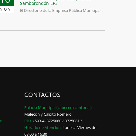
Samborondón-EP»
NOV
El Directorio de la Empresa Pública Municipal...
CONTACTOS
Palacio Municipal (cabecera cantonal)
Malecón y Calixto Romero
ón
PBX:
(593-4) 3725080 / 3725081 /
Horario de Atención:
Lunes a Viernes de
08:00 a 16:30