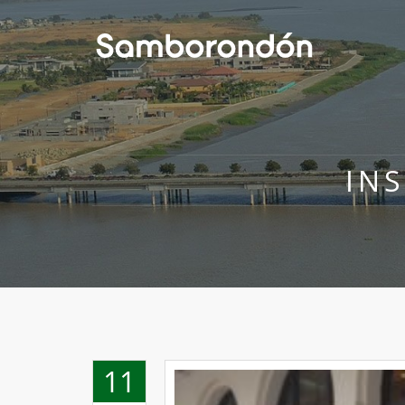
IN
11