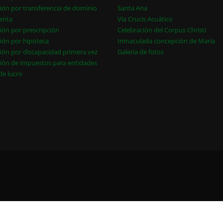
ión por transferencia de dominio
Santa Ana
enta
Vía Crucis Acuático
ión por prescripción
Celebración del Corpus Christi
ión por hipoteca
Inmaculada concepción de María
ión por discapacidad primera vez
Galería de fotos
ión de impuestos para entidades
 de lucro