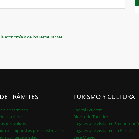
la economía y de los restaurantes!
 DE TRÁMITES
TURISMO Y CULTURA
ión de terrenos
Capital Ecuestre
de escrituras
Directorio Turístico
dos de avalúos
Lugares que visitar en Samborond
ión de impuestos por construcción
Lugares que visitar en La Puntilla
ión por tercera edad
Casa Museo