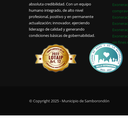
absoluta credibilidad. Con un equipo
Exonerac
humano integrado, de alto nivel
comprav
profesional, positivo y en permanente
Exonerac
actualización; innovador, ejerciendo
Exonerac
liderazgo de calidad y generando
Exonerac
condiciones básicas de gobernabilidad.
Exonerac
sin fines
© Copyright 2025 - Municipio de Samborondón