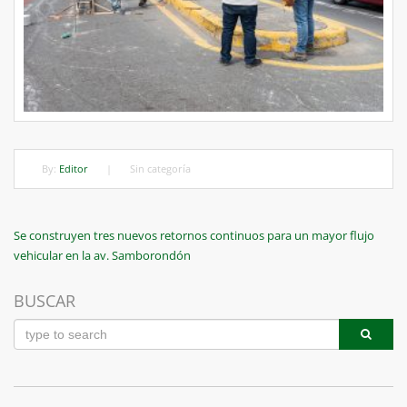
By:
Editor
|
Sin categoría
Navegación
Previous
Se construyen tres nuevos retornos continuos para un mayor flujo
Post
vehicular en la av. Samborondón
de
entradas
BUSCAR