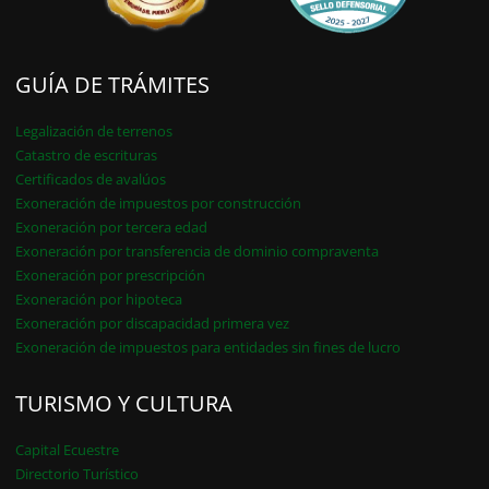
GUÍA DE TRÁMITES
Legalización de terrenos
Catastro de escrituras
Certificados de avalúos
Exoneración de impuestos por construcción
Exoneración por tercera edad
Exoneración por transferencia de dominio compraventa
Exoneración por prescripción
Exoneración por hipoteca
Exoneración por discapacidad primera vez
Exoneración de impuestos para entidades sin fines de lucro
TURISMO Y CULTURA
Capital Ecuestre
Directorio Turístico