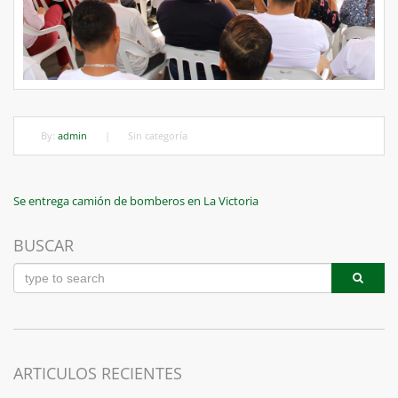
By:
admin
|
Sin categoría
Navegación
Previous
Se entrega camión de bomberos en La Victoria
Post
de
BUSCAR
entradas
ARTICULOS RECIENTES