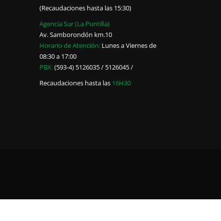
(Recaudaciones hasta las 15:30)
Agencia Sur (La Puntilla)
Av. Samborondón km.10
Horario de Atención:
Lunes a Viernes de
08:30 a 17:00
PBX:
(593-4) 5126035 / 5126045 /
Recaudaciones hasta las
16H30