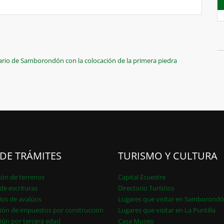
nario de Samborondón con la colocación de la primera piedra
 DE TRÁMITES
TURISMO Y CULTURA
ión de terrenos
Capital Ecuestre
de escrituras
Directorio Turístico
dos de avalúos
Lugares que visitar en Samborond
ión de impuestos por construcción
Lugares que visitar en La Puntilla
ión por tercera edad
Casa Museo