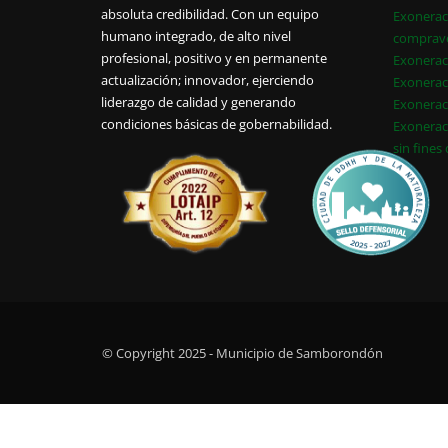
absoluta credibilidad. Con un equipo
Exonerac
humano integrado, de alto nivel
comprav
profesional, positivo y en permanente
Exonerac
actualización; innovador, ejerciendo
Exonerac
liderazgo de calidad y generando
Exonerac
condiciones básicas de gobernabilidad.
Exonerac
sin fines
© Copyright 2025 - Municipio de Samborondón