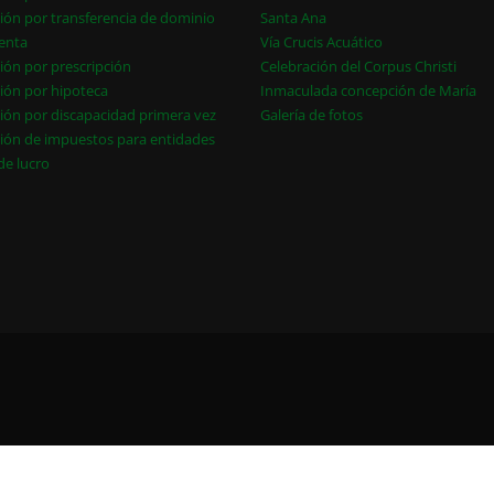
ión por transferencia de dominio
Santa Ana
enta
Vía Crucis Acuático
ión por prescripción
Celebración del Corpus Christi
ión por hipoteca
Inmaculada concepción de María
ión por discapacidad primera vez
Galería de fotos
ión de impuestos para entidades
 de lucro