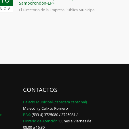
Samborondón-EP»
NOV
El Directorio de la Empresa Pública Municipal...
CONTACTOS
Palacio Municipal (cabecera cantonal)
Malecón y Calixto Romero
ón
PBX:
(593-4) 3725080 / 3725081 /
Horario de Atención:
Lunes a Viernes de
08:00 a 16:30