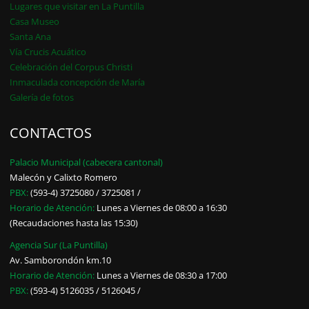
Lugares que visitar en La Puntilla
Casa Museo
Santa Ana
Vía Crucis Acuático
Celebración del Corpus Christi
Inmaculada concepción de María
Galería de fotos
CONTACTOS
Palacio Municipal (cabecera cantonal)
Malecón y Calixto Romero
PBX:
(593-4) 3725080 / 3725081 /
Horario de Atención:
Lunes a Viernes de 08:00 a 16:30
(Recaudaciones hasta las 15:30)
Agencia Sur (La Puntilla)
Av. Samborondón km.10
Horario de Atención:
Lunes a Viernes de 08:30 a 17:00
PBX:
(593-4) 5126035 / 5126045 /