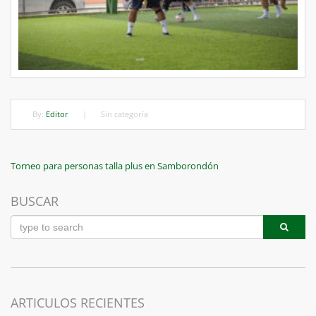
By:
Editor
|
Sin categoría
Navegación
Previous
Torneo para personas talla plus en Samborondón
Post
de
BUSCAR
entradas
ARTICULOS RECIENTES