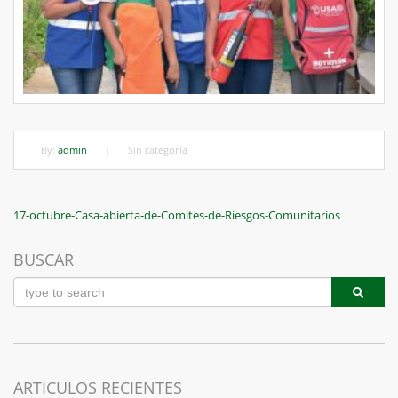
By:
admin
|
Sin categoría
Navegación
Previous
17-octubre-Casa-abierta-de-Comites-de-Riesgos-Comunitarios
Post
de
BUSCAR
entradas
ARTICULOS RECIENTES